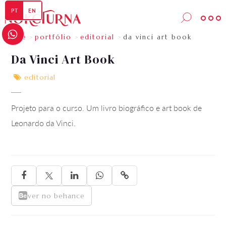

PT
EN
home
portfólio
editorial
da vinci art book
>
>
>
Da Vinci Art Book
editorial

Projeto para o curso. Um livro biográfico e art book de
Leonardo da Vinci.





ver no behance