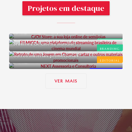
Projetos em destaque
CJOY Store: a sua loja online de semijoias
FILMICCA: uma plataforma de streaming
BRANDING
brasileira de cinema mundial
BRANDING
Retrato de uma Jovem em Chamas: cartaz e
outros materiais promocionais
EDITORIAL
NEXT Assessoria e Consultoria
UI/UX DESIGN
VER MAIS