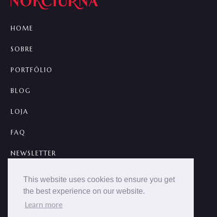
HOME
SOBRE
PORTFÓLIO
BLOG
LOJA
FAQ
NEWSLETTER
CONTATO
This website uses cookies to ensure you get
the best experience on our website.
A



Learn more
2014 -
2026 © NOKCTURNA ·
nokcturna.design