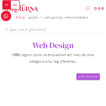

PT
EN
home
blog
posts / categorias relacionados
>
>
Web Design
OBS:
alguns posts se enquadram em mais de uma
categoria e/ou tag diferentes.
WEB DESIGN