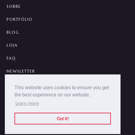
SOBRE
PORTFÓLIO
BLOG
LOJA
FAQ
NEWSLETTER
CONTATO
This website uses cookies to ensure you get
the best experience on our website.
A



Learn more
2014 -
2026 © NOKCTURNA ·
nokcturna.design
Todos os direitos reservados.
Got it!