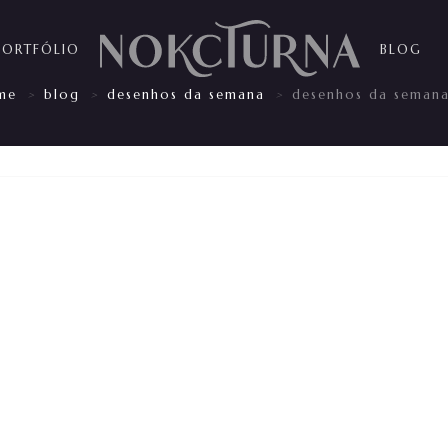
PORTFÓLIO
BLOG
me
blog
desenhos da semana
desenhos da seman
>
>
>