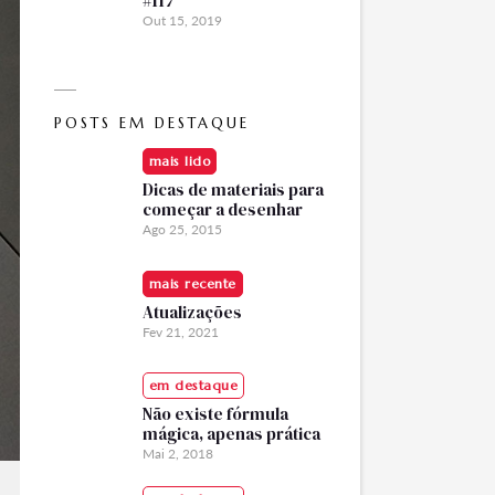
#117
Out 15, 2019
POSTS EM DESTAQUE
mais lido
Dicas de materiais para
começar a desenhar
Ago 25, 2015
mais recente
Atualizações
Fev 21, 2021
em destaque
Não existe fórmula
mágica, apenas prática
Mai 2, 2018