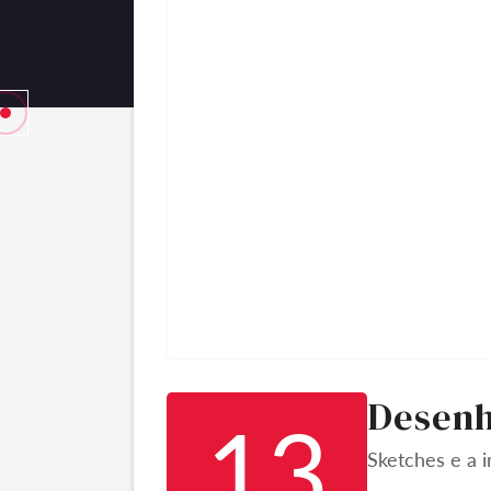
Desenh
13
Sketches e a i