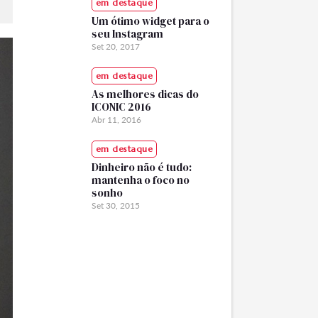
em destaque
Um ótimo widget para o
seu Instagram
Set 20, 2017
em destaque
As melhores dicas do
ICONIC 2016
Abr 11, 2016
em destaque
Dinheiro não é tudo:
mantenha o foco no
sonho
Set 30, 2015