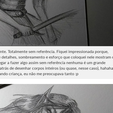
nte. Totalmente sem referência. Fiquei impressionada porque,
 de detalhes, sombreamento e esforço que coloquei nele mostram 
egar a fazer algo assim sem referência nenhuma é um grande
trás de desenhar corpos inteiros (ou quase, nesse caso), hahaha
ndo criança, eu não me preocupava tanto :p