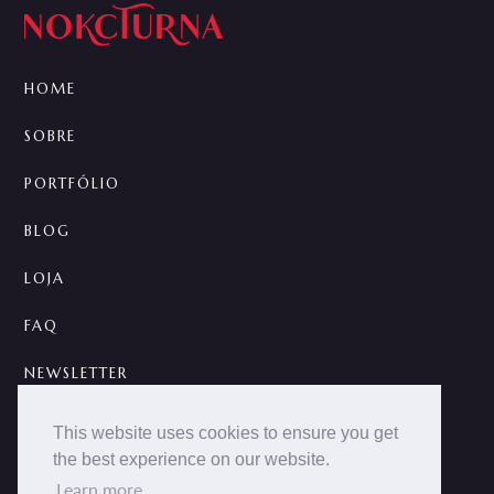
HOME
SOBRE
PORTFÓLIO
BLOG
LOJA
FAQ
NEWSLETTER
CONTATO
This website uses cookies to ensure you get
the best experience on our website.
A



Learn more