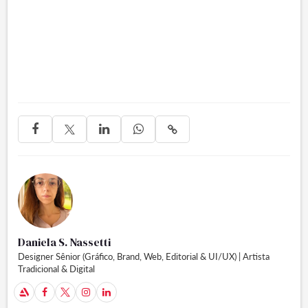




Daniela S. Nassetti
Designer Sênior (Gráfico, Brand, Web, Editorial & UI/UX) | Artista
Tradicional & Digital
A


