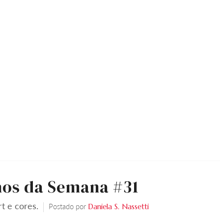
os da Semana #31
rt e cores.
Postado por
Daniela S. Nassetti