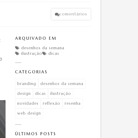
comentários

ARQUIVADO EM
t
desenhos da semana
a

ilustração
dicas


do
CATEGORIAS
branding
desenhos da semana
design
dicas
ilustração
novidades
reflexão
resenha
web design
ÚLTIMOS POSTS