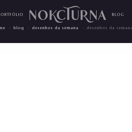
PORTFÓLIO
BLOG
me
blog
desenhos da semana
desenhos da semana
>
>
>