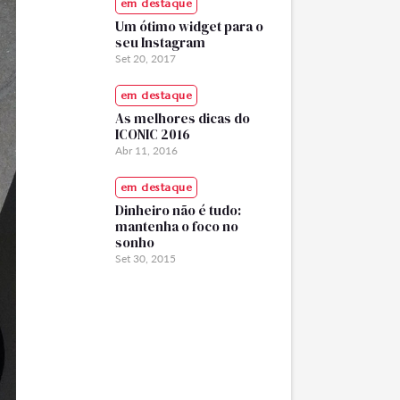
em destaque
Um ótimo widget para o
seu Instagram
Set 20, 2017
em destaque
As melhores dicas do
ICONIC 2016
Abr 11, 2016
em destaque
Dinheiro não é tudo:
mantenha o foco no
sonho
Set 30, 2015