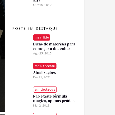
#117
Out 15, 2019
POSTS EM DESTAQUE
mais lido
Dicas de materiais para
começar a desenhar
Ago 25, 2015
mais recente
Atualizações
Fev 21, 2021
em destaque
Não existe fórmula
mágica, apenas prática
Mai 2, 2018