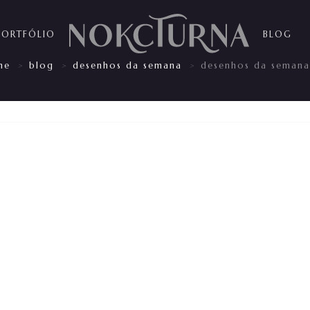
PORTFÓLIO
BLOG
me
blog
desenhos da semana
desenhos da seman
>
>
>