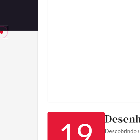
Desenh
19
Descobrindo u